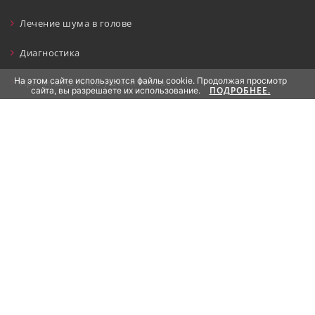
Лечение шума в голове
Диагностика
На этом сайте используются файлы cookie. Продолжая просмотр
Причины шума в ушах и голове
ПОДРОБНЕЕ.
сайта, вы разрешаете их использование.
Мобильное приложение
Контакты
Партнеры клиники