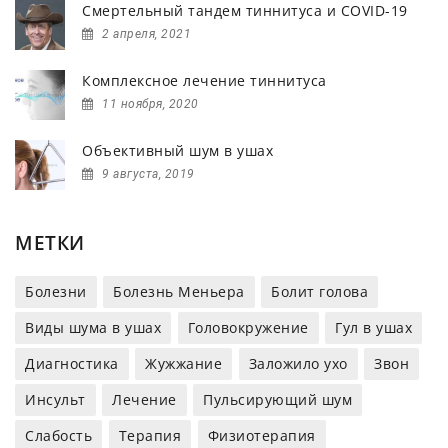
Смертельный тандем тиннитуса и COVID-19
2 апреля, 2021
Комплексное лечение тиннитуса
11 ноября, 2020
Объективный шум в ушах
9 августа, 2019
МЕТКИ
Болезни
Болезнь Меньера
Болит голова
Виды шума в ушах
Головокружение
Гул в ушах
Диагностика
Жужжание
Заложило ухо
Звон
Инсульт
Лечение
Пульсирующий шум
Слабость
Терапия
Физиотерапия