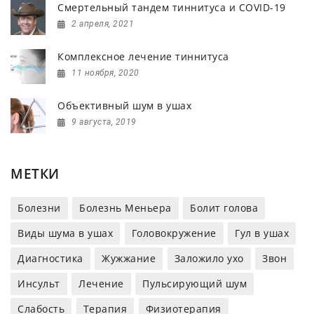
Смертельный тандем тиннитуса и COVID-19
2 апреля, 2021
Комплексное лечение тиннитуса
11 ноября, 2020
Объективный шум в ушах
9 августа, 2019
МЕТКИ
Болезни
Болезнь Меньера
Болит голова
Виды шума в ушах
Головокружение
Гул в ушах
Диагностика
Жужжание
Заложило ухо
Звон
Инсульт
Лечение
Пульсирующий шум
Слабость
Терапия
Физиотерапия