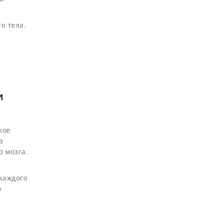
о тела.
и
кое
з
о мозга.
каждого
о