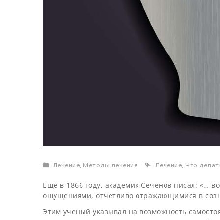
Лечение
,
Методы лечения
Лечение
,
Что делат
Еще в 1866 году, академик Сеченов писал: «… в
ощущениями, отчетливо отражающимися в соз
Этим ученый указывал на возможность самост