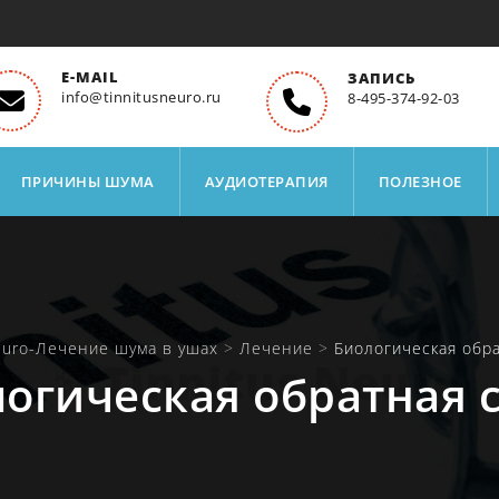
E-MAIL
ЗАПИСЬ
info@tinnitusneuro.ru
8-495-374-92-03
ПРИЧИНЫ ШУМА
АУДИОТЕРАПИЯ
ПОЛЕЗНОЕ
Neuro-Лечение шума в ушах
>
Лечение
>
Биологическая обра
огическая обратная 