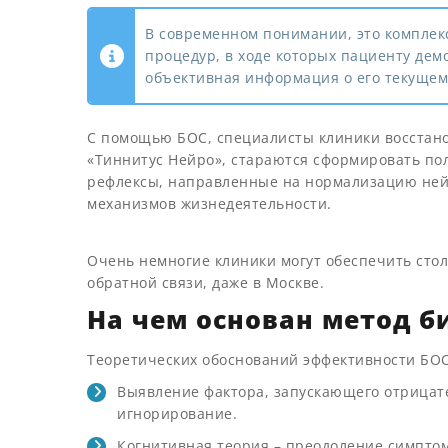
В современном понимании, это комплек
процедур, в ходе которых пациенту дем
объективная информация о его текущем
С помощью БОС, специалисты клиники восстан
«Тиннитус Нейро», стараются сформировать п
рефлексы, направленные на нормализацию не
механизмов жизнедеятельности.
Очень немногие клиники могут обеспечить сто
обратной связи, даже в Москве.
На чем основан метод б
Теоретических обоснований эффективности БОС
Выявление фактора, запускающего отрицате
игнорирование.
Когнитивная теория – преодоление симпто