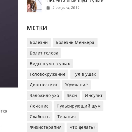
Объективный шум в ушах
9 августа, 2019
МЕТКИ
Болезни
Болезнь Меньера
Болит голова
Виды шума в ушах
Головокружение
Гул в ушах
Диагностика
Жужжание
Заложило ухо
Звон
Инсульт
Лечение
Пульсирующий шум
ются
Слабость
Терапия
м
Физиотерапия
Что делать?