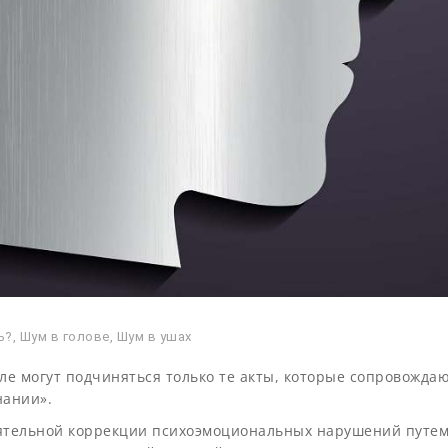
ь?
,
Шум в голове
,
Шум в ушах
оле могут подчиняться только те акты, которые сопровожда
нании».
оятельной коррекции психоэмоциональных нарушений путе