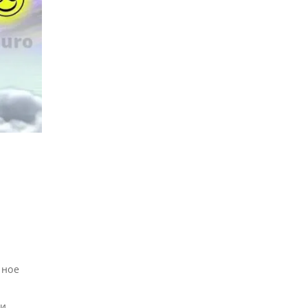
Privacy
notice
й
нное
ии