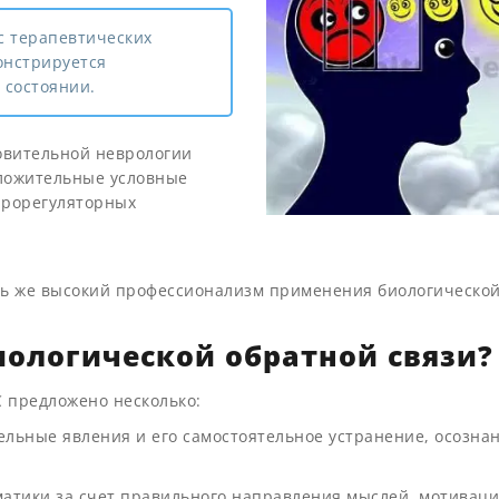
с терапевтических
онстрируется
 состоянии.
овительной неврологии
оложительные условные
йрорегуляторных
ль же высокий профессионализм применения биологическо
иологической обратной связи?
 предложено несколько:
льные явления и его самостоятельное устранение, осозна
матики за счет правильного направления мыслей, мотивац