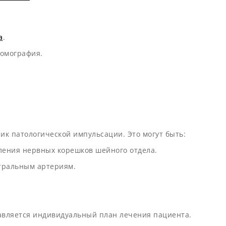
а
.
омография.
ик патологической импульсации. Это могут быть:
ления нервных корешков шейного отдела.
стральным артериям.
тавляется индивидуальный план лечения пациента.