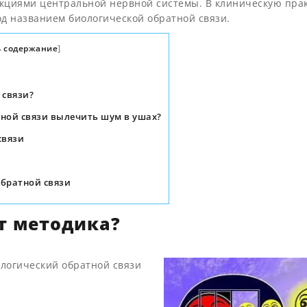
кциями центральной нервной системы. В клиническую пра
д названием биологической обратной связи.
 содержание
]
 связи?
ной связи вылечить шум в ушах?
связи
обратной связи
ет методика?
ологический обратной связи